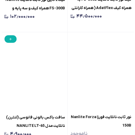
همراه کیف AdatFlex ( همراه گارانتی
FS-300B همراه کیف و سه پایه و
۴۴٫۵۰۰٫۰۰۰
۱۰۲٫۰۰۰٫۰۰۰
اصلی )
سافت باکس
نور ثابت نانلایت فورزا Nanlite Forza
سافت باکس بالونی فانوسی (لنترن)
150B
نانلایت مدل NANLITE LT-65
ناموجود
۴٫۹۰۰٫۰۰۰