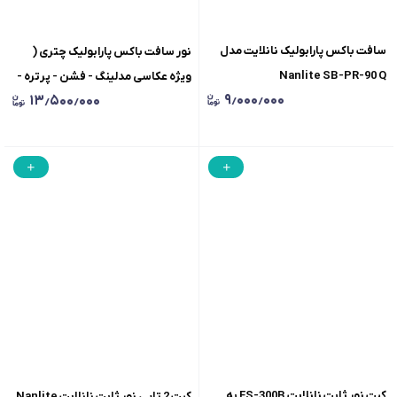
سافت باکس پارابولیک نانلایت مدل
نور سافت باکس پارابولیک چتری (
Nanlite SB-PR-90 Q
ویژه عکاسی مدلینگ - فشن - پرتره -
۹٫۰۰۰٫۰۰۰
۱۳٫۵۰۰٫۰۰۰
تبلیغات )
کیت نور ثابت نانلایت FS-300B به
کیت 2 تایی نور ثابت نانلایت Nanlite