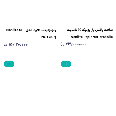
سافت باکس پارابولیک 90 نانلایت
پارابولیک نانلایت مدل Nanlite SB-
Nanlite Rapid 90 Parabolic
PR-120-Q
۲۳٫۰۰۰٫۰۰۰
۱۵٫۱۲۰٫۰۰۰
Softbox SB-RP90