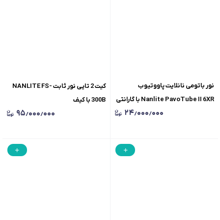
نور باتومی نانلایت پاووتیوب
کیت 2 تایی نور ثابت NANLITE FS-
Nanlite PavoTube II 6XR با گارانتی
300B با کیف
۲۴٫۰۰۰٫۰۰۰
۹۵٫۰۰۰٫۰۰۰
اصلی