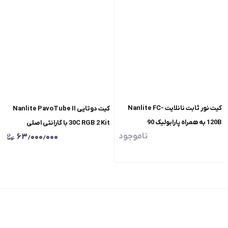
کیت نور ثابت نانلایت Nanlite FC-
کیت دوتایی Nanlite PavoTube II
120B به همراه پارابولیک 90
30C RGB 2 Kit با گارانتی اصلی
ناموجود
۶۳٫۰۰۰٫۰۰۰