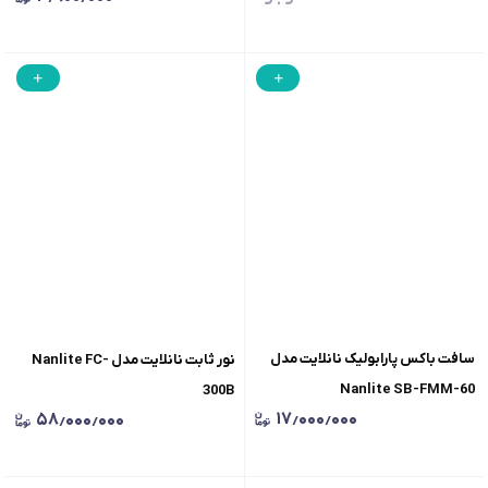
سافت باکس پارابولیک نانلایت مدل
نور ثابت نانلایت مدل Nanlite FC-
Nanlite SB-FMM-60
300B
۱۷٫۰۰۰٫۰۰۰
۵۸٫۰۰۰٫۰۰۰