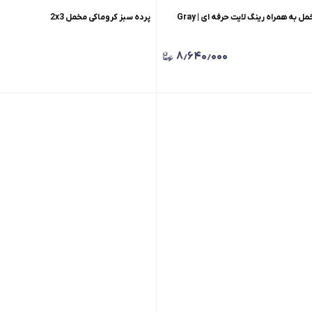
کیت فون طوسی مخمل به همراه رینگ لایت حرفه ای | Gray
پرده سبز کروماکی مخمل 2x3
۸٫۶۴۰٫۰۰۰