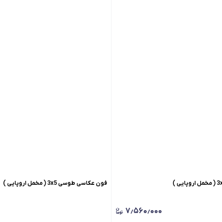
فون عکاسی طوسی 3x5 ( مخمل اروپایی )
۷٫۵۶۰٫۰۰۰