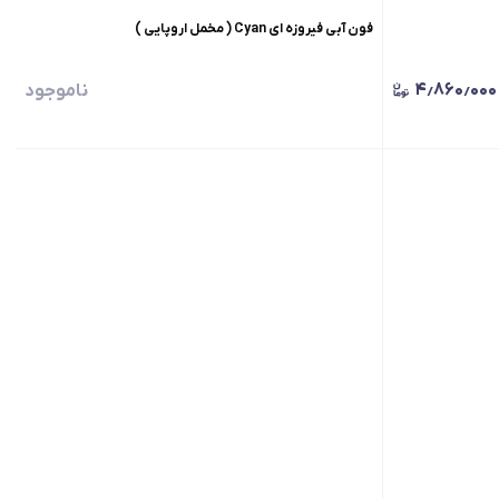
فون آبی فیروزه ای Cyan ( مخمل اروپایی )
۴٫۸۶۰٫۰۰۰
ناموجود