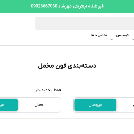
فروشگاه اینترنتی مهرشاد 09026667060
لایسنس
تماس با ما
دسته‌بندی فون مخمل
فقط تخفیف‌دار
غیرفعال
فعال
غی