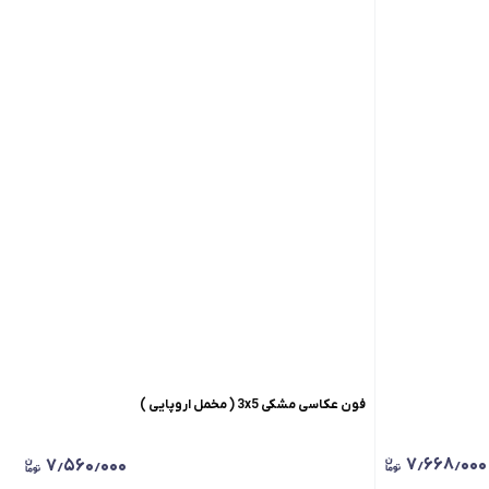
فون عکاسی مشکی 3x5 ( مخمل اروپایی )
۷٫۶۶۸٫۰۰۰
۷٫۵۶۰٫۰۰۰