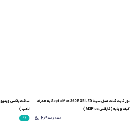
نور ثابت فلات مدل سپتا Septa Max 360 RGB LED به همراه
کیف و پایه ( گارانتی M3Pics )
لامپ )
۶٫۹۰۰٫۰۰۰
۹
٪