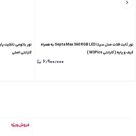
نور ثابت فلات مدل سپتا Septa Max 360 RGB LED به همراه
کیف و پایه ( گارانتی M3Pics )
گارانتی اصلی
۶٫۹۰۰٫۰۰۰