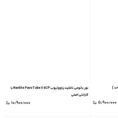
نور باتومی نانلایت پاووتیوب Nanlite PavoTube II 6CP با
گارانتی اصلی
۵٫۹۰۰٫۰۰۰
۱۰٫۹۰۰٫۰۰۰