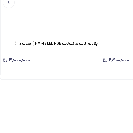
پنل نور ثابت سافت لایت PM-48 LED RGB ( ریموت دار )
۴٫۰۰۰٫۰۰۰
۲٫۹۰۰٫۰۰۰