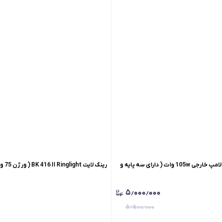
سافت باکس ویدیو لامپ خارجی 105w وات ( دارای سه پایه و
رینگ لایت BK 416 II Ringlight ( ورژن 75 وات )
۵٫۰۰۰٫۰۰۰
۵٫۵۰۰٫۰۰۰