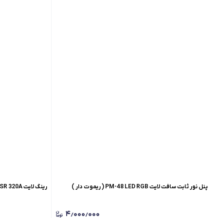
پنل نور ثابت سافت لایت PM-48 LED RGB ( ریموت دار )
رینگ لایت Sierra SR 320A اصلی
۴٫۰۰۰٫۰۰۰