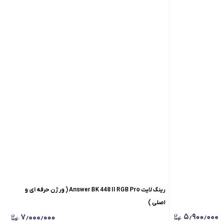
رینگ لایت Answer BK 448 II RGB Pro ( ورژن حرفه ای و
اصلی )
۵٫۹۰۰٫۰۰۰
۷٫۰۰۰٫۰۰۰