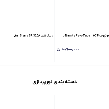
نور باتومی نانلایت پاووتیوب Nanlite PavoTube II 6CP با
رینگ لایت Sierra SR 320A اصلی
۱۰٫۹۰۰٫۰۰۰
دسته‌بندی نورپردازی