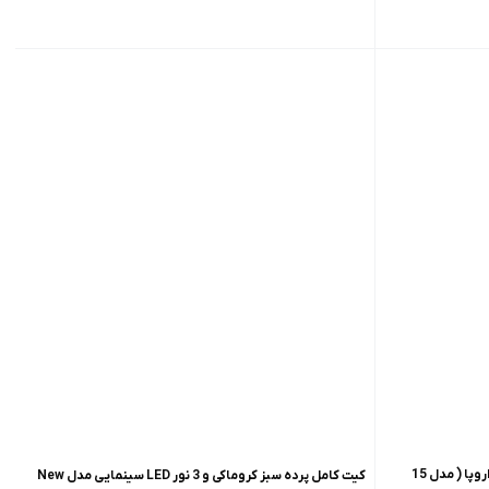
کیت کامل پرده سبز کروماکی NEW سفارش اروپا ( مدل 15
کیت کامل پرده سبز کروماکی و 3 نور LED سینمایی مدل New