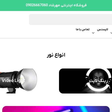
فروشگاه اینترنتی مهرشاد 09026667060
لایسنس
تماس با ما
انواع نور
رینگ لایت
Video Light