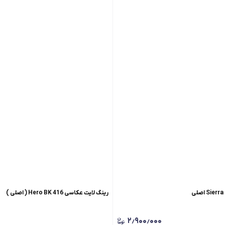
رینگ لایت عکاسی Hero BK 416 ( اصلی )
۲٫۹۰۰٫۰۰۰