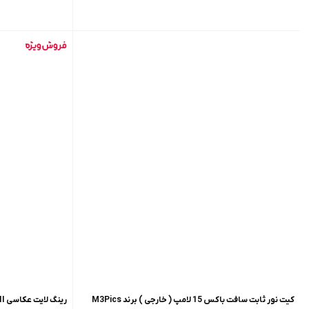
کیت نور ثابت سافت باکس 15 لامپ ( خارجی ) برند M3Pics
رینگ لایت عکاسی Ring light SY 3161 III + پک آموزش