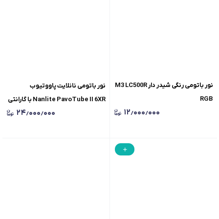
نور باتومی رنگی شیدر دار M3 LC500R
نور باتومی نانلایت پاووتیوب
RGB
Nanlite PavoTube II 6XR با گارانتی
۱۲٫۰۰۰٫۰۰۰
۲۴٫۰۰۰٫۰۰۰
اصلی