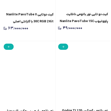
کیت دو تایی نور باتومی نانلایت
کیت دوتایی Nanlite PavoTube II
پاووتیوب Nanlite PavoTube 15C
30C RGB 2 Kit با گارانتی اصلی
۴۹٫۰۰۰٫۰۰۰
۶۳٫۰۰۰٫۰۰۰
II با گارانتی اصلی
نور باتومی گودکس Godox TL120
نور باتومی ار جی بی مکس لایت مدل