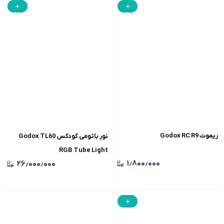
ریموت Godox RC R9
نور باتومی گودکس Godox TL60
RGB Tube Light
۱٫۸۰۰٫۰۰۰
۲۶٫۰۰۰٫۰۰۰