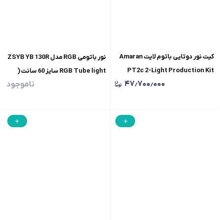
کیت نور دوتایی باتوم لایت Amaran
نور باتومی RGB مدل ZSYB YB 130R
PT2c 2-Light Production Kit
RGB Tube light سایز 60 سانت (
۴۷٫۷۰۰٫۰۰۰
ناموجود
افکت دار )