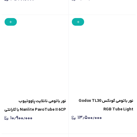
نور باتومی گودکس Godox TL30
نور باتومی نانلایت پاووتیوب
RGB Tube Light
Nanlite PavoTube II 6CP با گارانتی
۱۳٫۵۰۰٫۰۰۰
۱۰٫۹۰۰٫۰۰۰
اصلی