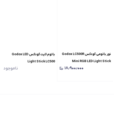
نور باتومی گودکس Godox LC500R
باتوم لایت گودکس Godox LED
Mini RGB LED Light Stick
Light Stick LC500
۱۸٫۹۰۰٫۰۰۰
ناموجود