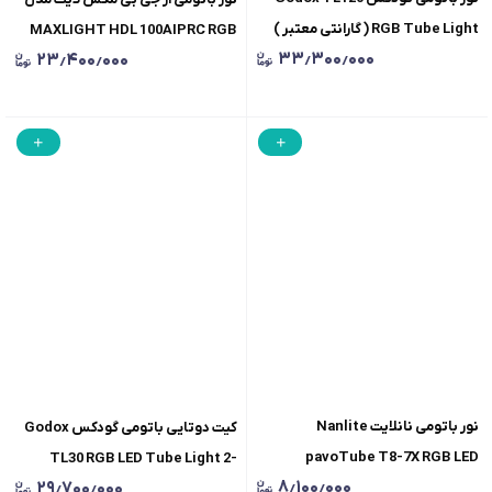
RGB Tube Light ( گارانتی معتبر )
MAXLIGHT HDL 100AIPRC RGB
۳۳٫۳۰۰٫۰۰۰
۲۳٫۴۰۰٫۰۰۰
Tube Light
نور باتومی نانلایت Nanlite
کیت دوتایی باتومی گودکس Godox
pavoTube T8-7X RGB LED
TL30 RGB LED Tube Light 2-
۸٫۱۰۰٫۰۰۰
۲۹٫۷۰۰٫۰۰۰
Light Kit