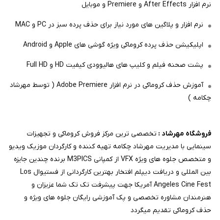
نرم افزار After Effects و Premiere و موبایل
نرم افزار و پلاگین های مورد نیاز برای حذف پرده سبز در PC و MAC
اپلیکیشن حذف پرده کروماکی ویژه گوشی های Apple و Android
پشت صحنه فیلم و کلیپ های هالیوودی کیفیت HD و Full HD
آموزش حذف کروماکی در نرم افزار Adobe Premiere ( توسط مهرشاد
چکامه )
فروشگاه مهرشاد :
تخصصی ترین مرکز فروش کروماکی و تجهیزات
سینمایی با مدیریت مهرشاد چکامه تهیه کننده و کارگردان موزیک ویدیو
و متخصص جلوه های ویژه VFX از کمپانی M3PICS برنده چندین جایزه
بین المللی و دریافت دیپلم افتخار بهترین کارگردانی از فستیوال Los
Angeles Cine Fest آمریکا جهت پیشرفت تک تک شما عزیزان و
هنرمندان مشاوره تخصصی و پک آموزشی رایگان جلوه های ویژه و
حذف کروماکی تقدیم میگردد