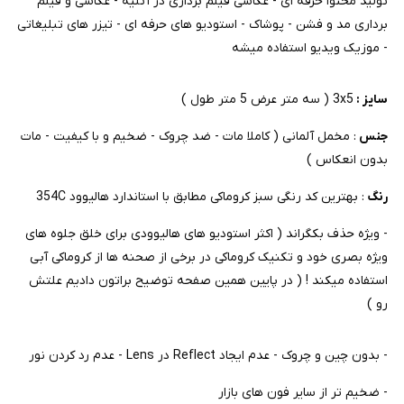
تولید محتوا حرفه ای - عکاسی فیلم برداری در آتلیه - عکاسی و فیلم
برداری مد و فشن - پوشاک - استودیو های حرفه ای - تیزر های تبلیغاتی
- موزیک ویدیو استفاده میشه
سایز :
3x5 ( سه متر عرض 5 متر طول )
جنس
: مخمل آلمانی ( کاملا مات - ضد چروک - ضخیم و با کیفیت - مات
بدون انعکاس )
رنگ
: بهترین کد رنگی سبز کروماکی مطابق با استاندارد هالیوود 354C
- ویژه حذف بکگراند ( اکثر استودیو های هالیوودی برای خلق جلوه های
ویژه بصری خود و تکنیک کروماکی در برخی از صحنه ها از کروماکی آبی
استفاده میکند ! ( در پایین همین صفحه توضیح براتون دادیم علتش
رو )
- بدون چین و چروک - عدم ایجاد Reflect در Lens - عدم رد کردن نور
- ضخیم تر از سایر فون های بازار