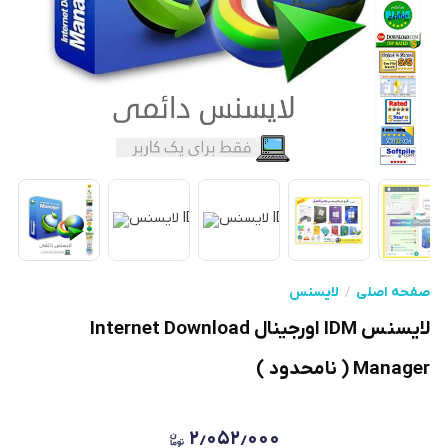
صفحه اصلی
لایسنس
لایسنس IDM اورجینال Internet Download
Manager ( نامحدود )
۲٫۰۵۲٫۰۰۰