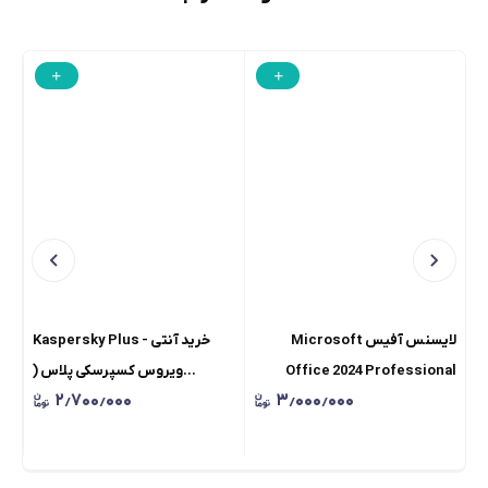
لایسنس آفیس Microsoft
Kaspersky Plus - خرید آنتی
Office 2024 Professional
ویروس کسپرسکی پلاس (
Retail
۲٫۷۰۰٫۰۰۰
۳٫۰۰۰٫۰۰۰
Plus ( اصلی )
لایسنس قانونی )