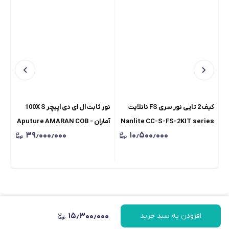
کیف 2 تایی نور سری FS نانلایت
نور ثابت ال ای دی اپیچر 100X S
Nanlite CC-S-FS-2KIT series
آماران - Aputure AMARAN COB
۳۹٫۰۰۰٫۰۰۰
۱۰٫۵۰۰٫۰۰۰
light bag
100x S Bi-Color ( دو کلوین
گار
اصلی )
۱۵٫۳۰۰٫۰۰۰
افزودن به سبد خرید
پیام در واتساپ