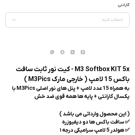
گارانتی
انتخاب کنید
M3 Softbox KIT 5x - کیت نور ثابت سافت
باکس 15 لامپ ( خارجی مارک M3Pics )
به همراه 15 عدد لامپ + پنل های نور اصلی M3Pics با
یکسال گارانتی + پایه ها همه قوی ضد خش
( این محصول وارداتی می باشد )
✅️ سافت باکس ها دو دیفیوزره
✅️ هولدر 5 لامپ سرامیکی درجه ۱