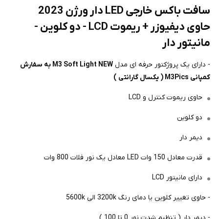
سافت باکس خارجی LED دار ورژن 2023
حاوی دیفیوزر + ریموت LCD - دو کلوین -
مانیتور دار
- دارای یک پروژکتور حرفه ای مدل
M3 Soft Light NEW به سفارش
کمپانی M3Pics ( یکسال گارانتی )
حاوی ریموت کنترل و LCD
دو کلوین
دیمر دار
قدرت معادل 150 وات LED معادل یک نور فلات 800 وات
دارای مانیتور LCD
- حاوی تغییر کلوین یا دمای رنگ 3200k الی 5600k
- دیمر دار ( تنظیم شدت نور 0 تا 100 )