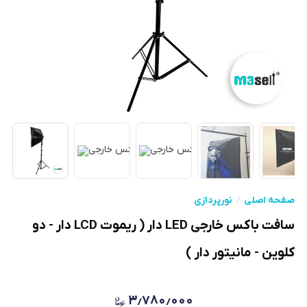
صفحه اصلی
نورپردازی
سافت باکس خارجی LED دار ( ریموت LCD دار - دو
کلوین - مانیتور دار )
۳٫۷۸۰٫۰۰۰