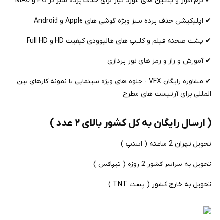
✔ نرم افزار و پلاگین های مورد نیاز برای حذف پرده سبز در PC و MAC
✔ اپلیکیشن حذف پرده سبز ویژه گوشی های Apple و Android
✔ پشت صحنه فیلم و کلیپ های هالیوودی کیفیت HD و Full HD
✔ آموزش و راز و رمز های نور پردازی
✔ مشاوره رایگان VFX - جلوه های ویژه سینمایی با نمونه کارهای بین
المللی برای آرتیست های مطرح
( ارسال رایگان به کل کشور بالای ۲ عدد )
تحویل تهران 2 ساعته ( اسنپ )
تحویل به سراسر کشور 2 روزه ( تیپاکس )
تحویل به خارج کشور ( پست TNT )