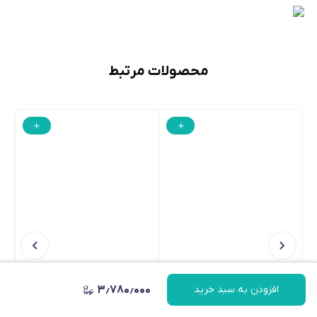
محصولات مرتبط
۳٫۷۸۰٫۰۰۰
افزودن به سبد خرید
پیام در واتساپ
کیف 2 تایی نور سری FS نانلایت
نور ثابت ال ای دی اپیچر 100X S
Nanlite CC-S-FS-2KIT series
آماران - Aputure AMARAN COB