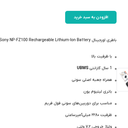
افزودن به سبد خرید
باطری اورجینال Sony NP-FZ100 Rechargeable Lithium-Ion Battery
با ظرفیت بالا
1 سال گارانتی
UBMS
همراه جعبه اصلی سونی
باتری لیتیوم یون
مناسب برای دوربین‌های سونی فول فریم
ظرفیت ۲۲۸۰ میلی‌آمپرساعتی
ولتاژ خروجی ۷.۲ ولتی