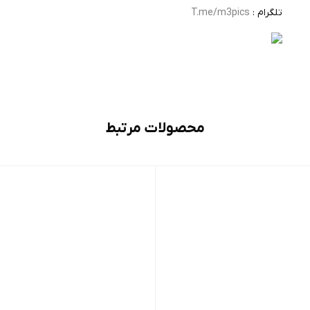
تلگرام :
T.me/m3pics
محصولات مرتبط