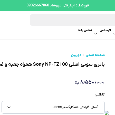
فروشگاه اینترنتی مهرشاد 09026667060
لایسنس
تماس با ما
صفحه اصلی
دوربین
باتری سونی اصلی Sony NP-FZ100 همراه جعبه و ضمانت نامه
۸٫۵۵۰٫۰۰۰
گارانتی
1سال گارانتی همکارگسترubms