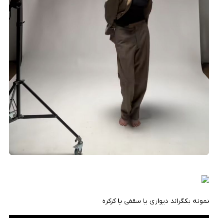
نمونه بکگراند دیواری یا سقفی یا کرکره